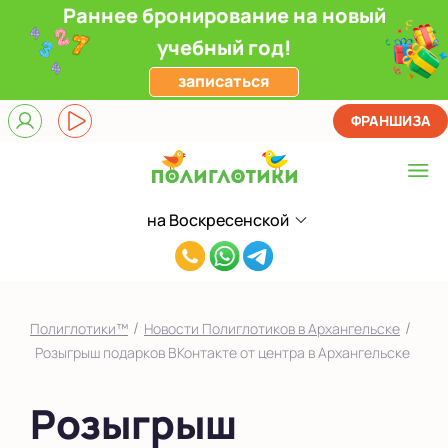
Раннее бронирование на новый
учебный год!
записаться
ФРАНШИЗА
на Воскресенской
Выберите центр
8(911)552-
на Воскресенской
33-
Показать на карте
26
/
/
Полиглотики™
Новости Полиглотиков в Архангельске
Выбрать другой город
Розыгрыш подарков ВКонтакте от центра в Архангельске
Розыгрыш